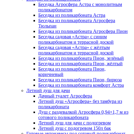
Беседка Агросфера Астра с монолитным
поликарбонатом
Беседка из поликарбоната Астра
Беседка из поликарбоната Агросфера
Тюльпан
Беседка из поликарбоната Агросфера Пион
Беседка садовая «Астра» с синим
поликарбонатом и террасной доской
Беседка садовая «Астра» с жёлтым
поликарбонатом и террасной доской
Беседка из поликарбоната Пион, зелёный
Беседка из поликарбоната Пион, жёлтый
Беседка из поликарбоната Пион,
коричневый
Беседка из поликарбоната Пион, бирюза
Беседка из поликарбоната комфорт Астра
Летний душ для дачи
Дачный туалет Агросфера
Летний душ «Агросфера» без тамбура из
поликарбоната
Душ с раздевалкой Агросфера 0,94×1,7 м из
сотового поликарбоната
Летний душ для дачи с подогревом
Летний душ с подогревом 150л бак
Готовые автонавесы под сотовый поликарбонат