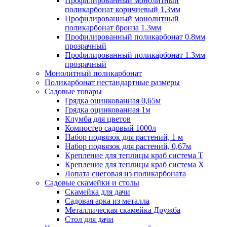
Профилированный монолитный
поликарбонат коричневый 1,3мм
Профилированный монолитный
поликарбонат бронза 1.3мм
Профилированный поликарбонат 0.8мм
прозрачный
Профилированный поликарбонат 1.3мм
прозрачный
Монолитный поликарбонат
Поликарбонат нестандартные размеры
Садовые товары
Грядка оцинкованная 0,65м
Грядка оцинкованная 1м
Клумба для цветов
Компостер садовый 1000л
Набор подвязок для растений, 1 м
Набор подвязок для растений, 0,67м
Крепление для теплицы краб система Т
Крепление для теплицы краб система Х
Лопата снеговая из поликарбоната
Садовые скамейки и столы
Скамейка для дачи
Садовая арка из металла
Металлическая скамейка Дружба
Стол для дачи