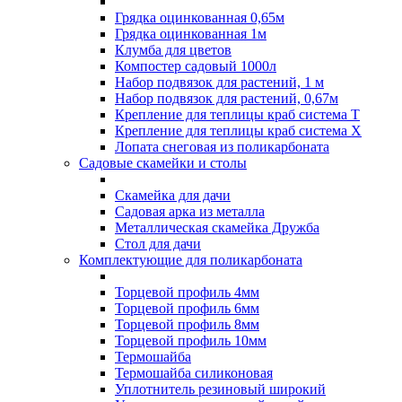
Грядка оцинкованная 0,65м
Грядка оцинкованная 1м
Клумба для цветов
Компостер садовый 1000л
Набор подвязок для растений, 1 м
Набор подвязок для растений, 0,67м
Крепление для теплицы краб система Т
Крепление для теплицы краб система Х
Лопата снеговая из поликарбоната
Садовые скамейки и столы
Скамейка для дачи
Садовая арка из металла
Металлическая скамейка Дружба
Стол для дачи
Комплектующие для поликарбоната
Торцевой профиль 4мм
Торцевой профиль 6мм
Торцевой профиль 8мм
Торцевой профиль 10мм
Термошайба
Термошайба силиконовая
Уплотнитель резиновый широкий