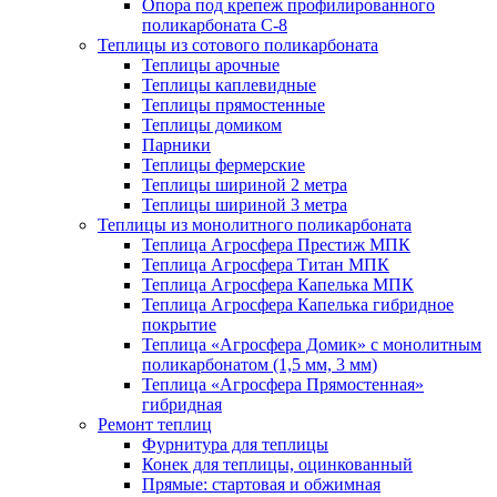
Опора под крепеж профилированного
поликарбоната С-8
Теплицы из сотового поликарбоната
Теплицы арочные
Теплицы каплевидные
Теплицы прямостенные
Теплицы домиком
Парники
Теплицы фермерские
Теплицы шириной 2 метра
Теплицы шириной 3 метра
Теплицы из монолитного поликарбоната
Теплица Агросфера Престиж МПК
Теплица Агросфера Титан МПК
Теплица Агросфера Капелька МПК
Теплица Агросфера Капелька гибридное
покрытие
Теплица «Агросфера Домик» с монолитным
поликарбонатом (1,5 мм, 3 мм)
Теплица «Агросфера Прямостенная»
гибридная
Ремонт теплиц
Фурнитура для теплицы
Конек для теплицы, оцинкованный
Прямые: стартовая и обжимная