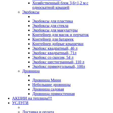
Хозяйственный блок 3,6×1,2 м с
односкатной крышей
Экобоксы
Экобоксы для пластика
Экобоксы для стекла
Экобоксы для макулатуры
Контейнер для масок и перчаток
Контейнер для батареек
Контейнер добрые крышечки
Экобокс квадратный, 46 л
Экобокс квадратный, 71л
Экобокс со скосом, 54 л
Экобокс шестигранный, 110 л
Экобокс прямоугольный, 100л
Дровница
Дровница Мини
Небольшие дровницы
Дровница садовая
Дровница прямостенная
АКЦИИ на теплицы!!!
УСЛУГИ
Доставка и оплата