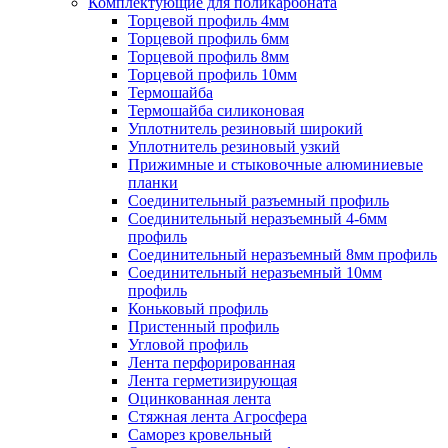
Комплектующие для поликарбоната
Торцевой профиль 4мм
Торцевой профиль 6мм
Торцевой профиль 8мм
Торцевой профиль 10мм
Термошайба
Термошайба силиконовая
Уплотнитель резиновый широкий
Уплотнитель резиновый узкий
Прижимные и стыковочные алюминиевые
планки
Соединительный разъемный профиль
Соединительный неразъемный 4-6мм
профиль
Соединительный неразъемный 8мм профиль
Соединительный неразъемный 10мм
профиль
Коньковый профиль
Пристенный профиль
Угловой профиль
Лента перфорированная
Лента герметизирующая
Оцинкованная лента
Стяжная лента Агросфера
Саморез кровельный