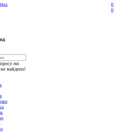
бна
0
0
од
апросу ни
 не найдено!
к
в
ово
ка
ск
во
о
но