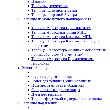
Парники
Теплицы фермерские
Теплицы шириной 2 метра
Теплицы шириной 3 метра
Теплицы из монолитного поликарбоната
Теплица Агросфера Престиж МПК
Теплица Агросфера Титан МПК
Теплица Агросфера Капелька МПК
Теплица Агросфера Капелька гибридное
покрытие
Теплица «Агросфера Домик» с монолитным
поликарбонатом (1,5 мм, 3 мм)
Теплица «Агросфера Прямостенная»
гибридная
Ремонт теплиц
Фурнитура для теплицы
Конек для теплицы, оцинкованный
Прямые: стартовая и обжимная
Опорная ножка для теплицы
Дуги для теплицы
Торец с форточкой и дверью для теплицы
Теплицы под пленку