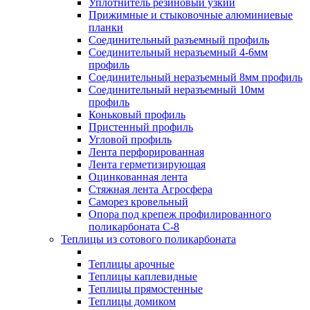
Уплотнитель резиновый узкий
Прижимные и стыковочные алюминиевые
планки
Соединительный разъемный профиль
Соединительный неразъемный 4-6мм
профиль
Соединительный неразъемный 8мм профиль
Соединительный неразъемный 10мм
профиль
Коньковый профиль
Пристенный профиль
Угловой профиль
Лента перфорированная
Лента герметизирующая
Оцинкованная лента
Стяжная лента Агросфера
Саморез кровельный
Опора под крепеж профилированного
поликарбоната С-8
Теплицы из сотового поликарбоната
Теплицы арочные
Теплицы каплевидные
Теплицы прямостенные
Теплицы домиком