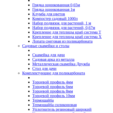
Грядка оцинкованная 0,65м
Грядка оцинкованная 1м
Клумба для цветов
Компостер садовый 1000л
Набор подвязок для растений, 1 м
Набор подвязок для растений, 0,67м
Крепление для теплицы краб система Т
Крепление для теплицы краб система Х
Лопата снеговая из поликарбоната
Садовые скамейки и столы
Скамейка для дачи
Садовая арка из металла
Металлическая скамейка Дружба
Стол для дачи
Комплектующие для поликарбоната
Торцевой профиль 4мм
Торцевой профиль 6мм
Торцевой профиль 8мм
Торцевой профиль 10мм
Термошайба
Термошайба силиконовая
Уплотнитель резиновый широкий