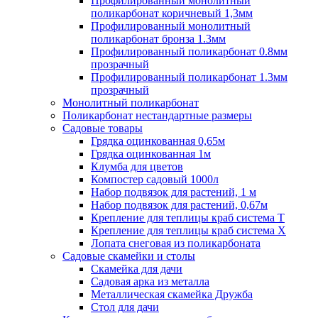
Профилированный монолитный
поликарбонат коричневый 1,3мм
Профилированный монолитный
поликарбонат бронза 1.3мм
Профилированный поликарбонат 0.8мм
прозрачный
Профилированный поликарбонат 1.3мм
прозрачный
Монолитный поликарбонат
Поликарбонат нестандартные размеры
Садовые товары
Грядка оцинкованная 0,65м
Грядка оцинкованная 1м
Клумба для цветов
Компостер садовый 1000л
Набор подвязок для растений, 1 м
Набор подвязок для растений, 0,67м
Крепление для теплицы краб система Т
Крепление для теплицы краб система Х
Лопата снеговая из поликарбоната
Садовые скамейки и столы
Скамейка для дачи
Садовая арка из металла
Металлическая скамейка Дружба
Стол для дачи