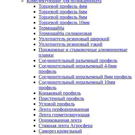
Комплектующие для поликарбоната
Торцевой профиль 4мм
Торцевой профиль 6мм
Торцевой профиль 8мм
Торцевой профиль 10мм
Термошайба
Термошайба силиконовая
Уплотнитель резиновый широкий
Уплотнитель резиновый узкий
Прижимные и стыковочные алюминиевые
планки
Соединительный разъемный профиль
Соединительный неразъемный 4-6мм
профиль
Соединительный неразъемный 8мм профиль
Соединительный неразъемный 10мм
профиль
Коньковый профиль
Пристенный профиль
Угловой профиль
Лента перфорированная
Лента герметизирующая
Оцинкованная лента
Стяжная лента Агросфера
Саморез кровельный