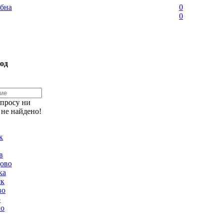
бна
0
0
од
апросу ни
 не найдено!
к
в
ово
ка
ск
во
о
но