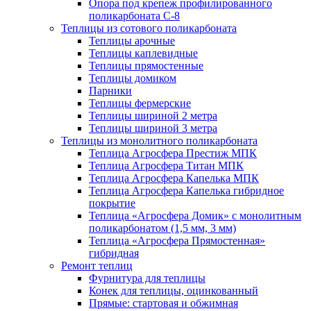
Опора под крепеж профилированного
поликарбоната С-8
Теплицы из сотового поликарбоната
Теплицы арочные
Теплицы каплевидные
Теплицы прямостенные
Теплицы домиком
Парники
Теплицы фермерские
Теплицы шириной 2 метра
Теплицы шириной 3 метра
Теплицы из монолитного поликарбоната
Теплица Агросфера Престиж МПК
Теплица Агросфера Титан МПК
Теплица Агросфера Капелька МПК
Теплица Агросфера Капелька гибридное
покрытие
Теплица «Агросфера Домик» с монолитным
поликарбонатом (1,5 мм, 3 мм)
Теплица «Агросфера Прямостенная»
гибридная
Ремонт теплиц
Фурнитура для теплицы
Конек для теплицы, оцинкованный
Прямые: стартовая и обжимная