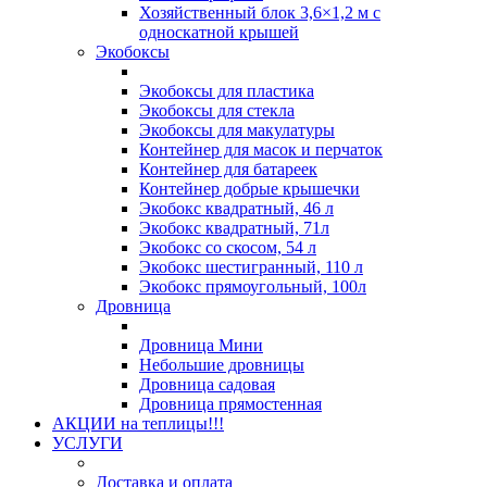
Хозяйственный блок 3,6×1,2 м с
односкатной крышей
Экобоксы
Экобоксы для пластика
Экобоксы для стекла
Экобоксы для макулатуры
Контейнер для масок и перчаток
Контейнер для батареек
Контейнер добрые крышечки
Экобокс квадратный, 46 л
Экобокс квадратный, 71л
Экобокс со скосом, 54 л
Экобокс шестигранный, 110 л
Экобокс прямоугольный, 100л
Дровница
Дровница Мини
Небольшие дровницы
Дровница садовая
Дровница прямостенная
АКЦИИ на теплицы!!!
УСЛУГИ
Доставка и оплата