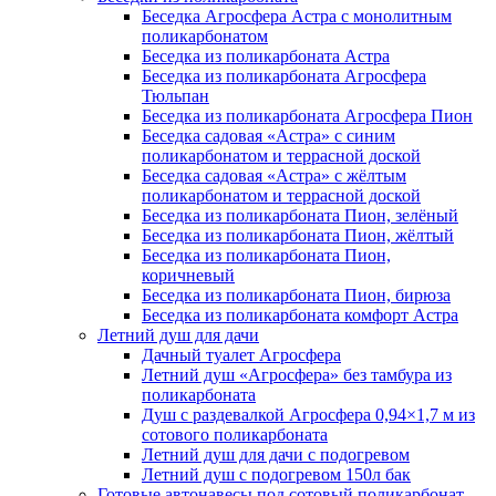
Беседка Агросфера Астра с монолитным
поликарбонатом
Беседка из поликарбоната Астра
Беседка из поликарбоната Агросфера
Тюльпан
Беседка из поликарбоната Агросфера Пион
Беседка садовая «Астра» с синим
поликарбонатом и террасной доской
Беседка садовая «Астра» с жёлтым
поликарбонатом и террасной доской
Беседка из поликарбоната Пион, зелёный
Беседка из поликарбоната Пион, жёлтый
Беседка из поликарбоната Пион,
коричневый
Беседка из поликарбоната Пион, бирюза
Беседка из поликарбоната комфорт Астра
Летний душ для дачи
Дачный туалет Агросфера
Летний душ «Агросфера» без тамбура из
поликарбоната
Душ с раздевалкой Агросфера 0,94×1,7 м из
сотового поликарбоната
Летний душ для дачи с подогревом
Летний душ с подогревом 150л бак
Готовые автонавесы под сотовый поликарбонат