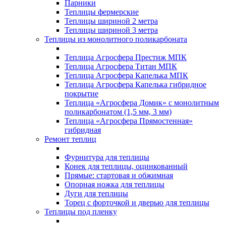
Парники
Теплицы фермерские
Теплицы шириной 2 метра
Теплицы шириной 3 метра
Теплицы из монолитного поликарбоната
Теплица Агросфера Престиж МПК
Теплица Агросфера Титан МПК
Теплица Агросфера Капелька МПК
Теплица Агросфера Капелька гибридное
покрытие
Теплица «Агросфера Домик» с монолитным
поликарбонатом (1,5 мм, 3 мм)
Теплица «Агросфера Прямостенная»
гибридная
Ремонт теплиц
Фурнитура для теплицы
Конек для теплицы, оцинкованный
Прямые: стартовая и обжимная
Опорная ножка для теплицы
Дуги для теплицы
Торец с форточкой и дверью для теплицы
Теплицы под пленку