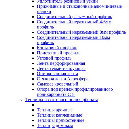
Уплотнитель резиновый узкий
Прижимные и стыковочные алюминиевые
планки
Соединительный разъемный профиль
Соединительный неразъемный 4-6мм
профиль
Соединительный неразъемный 8мм профиль
Соединительный неразъемный 10мм
профиль
Коньковый профиль
Пристенный профиль
Угловой профиль
Лента перфорированная
Лента герметизирующая
Оцинкованная лента
Стяжная лента Агросфера
Саморез кровельный
Опора под крепеж профилированного
поликарбоната С-8
Теплицы из сотового поликарбоната
Теплицы арочные
Теплицы каплевидные
Теплицы прямостенные
Теплицы домиком