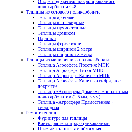
Опора под крепеж профилированного
поликарбоната С-8
Теплицы из сотового поликарбоната
Теплицы арочные
Теплицы каплевидные
Теплицы прямостенные
Теплицы домиком
Парники
Теплицы фермерские
Теплицы шириной 2 метра
Теплицы шириной 3 метра
Теплицы из монолитного поликарбоната
Теплица Агросфера Престиж МПК
Теплица Агросфера Титан МПК
Теплица Агросфера Капелька МПК
Теплица Агросфера Капелька гибридное
покрытие
Теплица «Агросфера Домик» с монолитным
поликарбонатом (1,5 мм, 3 мм)
Теплица «Агросфера Прямостенная»
гибридная
Ремонт теплиц
Фурнитура для теплицы
Конек для теплицы, оцинкованный
Прямые: стартовая и обжимная