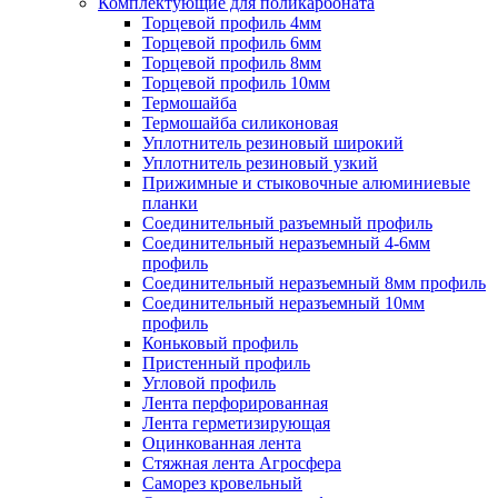
Комплектующие для поликарбоната
Торцевой профиль 4мм
Торцевой профиль 6мм
Торцевой профиль 8мм
Торцевой профиль 10мм
Термошайба
Термошайба силиконовая
Уплотнитель резиновый широкий
Уплотнитель резиновый узкий
Прижимные и стыковочные алюминиевые
планки
Соединительный разъемный профиль
Соединительный неразъемный 4-6мм
профиль
Соединительный неразъемный 8мм профиль
Соединительный неразъемный 10мм
профиль
Коньковый профиль
Пристенный профиль
Угловой профиль
Лента перфорированная
Лента герметизирующая
Оцинкованная лента
Стяжная лента Агросфера
Саморез кровельный