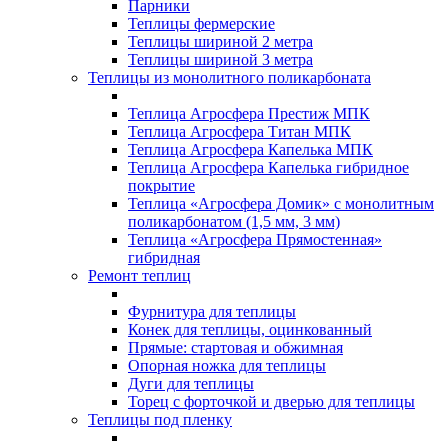
Парники
Теплицы фермерские
Теплицы шириной 2 метра
Теплицы шириной 3 метра
Теплицы из монолитного поликарбоната
Теплица Агросфера Престиж МПК
Теплица Агросфера Титан МПК
Теплица Агросфера Капелька МПК
Теплица Агросфера Капелька гибридное
покрытие
Теплица «Агросфера Домик» с монолитным
поликарбонатом (1,5 мм, 3 мм)
Теплица «Агросфера Прямостенная»
гибридная
Ремонт теплиц
Фурнитура для теплицы
Конек для теплицы, оцинкованный
Прямые: стартовая и обжимная
Опорная ножка для теплицы
Дуги для теплицы
Торец с форточкой и дверью для теплицы
Теплицы под пленку