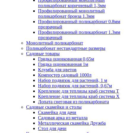
Профилированный монолитный
поликарбонат коричневый 1,3мм
Профилированный монолитный
поликарбонат бронза 1.3мм
Профилированный поликарбонат 0.8мм
прозрачный
Профилированный поликарбонат 1.3мм
прозрачный
Монолитный поликарбонат
Поликарбонат нестандартные размеры
Садовые товары
Грядка оцинкованная 0,65м
Грядка оцинкованная 1м
Клумба для цветов
Компостер садовый 1000л
Набор подвязок для растений, 1 м
Набор подвязок для растений, 0,67м
Крепление для теплицы краб система Т
Крепление для теплицы краб система Х
Лопата снеговая из поликарбоната
Садовые скамейки и столы
Скамейка для дачи
Садовая арка из металла
Металлическая скамейка Дружба
Стол для дачи