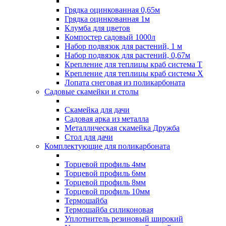
Грядка оцинкованная 0,65м
Грядка оцинкованная 1м
Клумба для цветов
Компостер садовый 1000л
Набор подвязок для растений, 1 м
Набор подвязок для растений, 0,67м
Крепление для теплицы краб система Т
Крепление для теплицы краб система Х
Лопата снеговая из поликарбоната
Садовые скамейки и столы
Скамейка для дачи
Садовая арка из металла
Металлическая скамейка Дружба
Стол для дачи
Комплектующие для поликарбоната
Торцевой профиль 4мм
Торцевой профиль 6мм
Торцевой профиль 8мм
Торцевой профиль 10мм
Термошайба
Термошайба силиконовая
Уплотнитель резиновый широкий