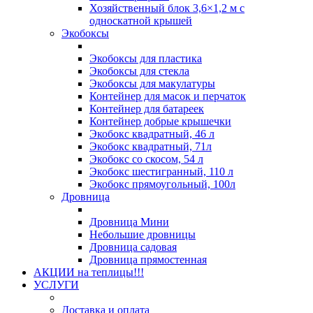
Хозяйственный блок 3,6×1,2 м с
односкатной крышей
Экобоксы
Экобоксы для пластика
Экобоксы для стекла
Экобоксы для макулатуры
Контейнер для масок и перчаток
Контейнер для батареек
Контейнер добрые крышечки
Экобокс квадратный, 46 л
Экобокс квадратный, 71л
Экобокс со скосом, 54 л
Экобокс шестигранный, 110 л
Экобокс прямоугольный, 100л
Дровница
Дровница Мини
Небольшие дровницы
Дровница садовая
Дровница прямостенная
АКЦИИ на теплицы!!!
УСЛУГИ
Доставка и оплата