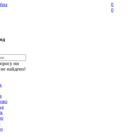
бна
0
0
од
апросу ни
 не найдено!
к
в
ово
ка
ск
во
о
но