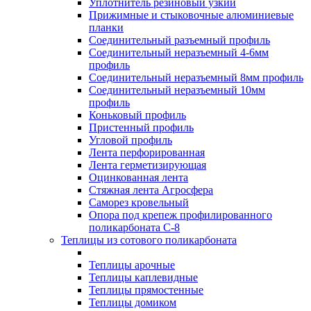
Уплотнитель резиновый узкий
Прижимные и стыковочные алюминиевые
планки
Соединительный разъемный профиль
Соединительный неразъемный 4-6мм
профиль
Соединительный неразъемный 8мм профиль
Соединительный неразъемный 10мм
профиль
Коньковый профиль
Пристенный профиль
Угловой профиль
Лента перфорированная
Лента герметизирующая
Оцинкованная лента
Стяжная лента Агросфера
Саморез кровельный
Опора под крепеж профилированного
поликарбоната С-8
Теплицы из сотового поликарбоната
Теплицы арочные
Теплицы каплевидные
Теплицы прямостенные
Теплицы домиком