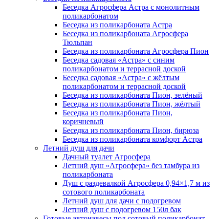
Беседка Агросфера Астра с монолитным
поликарбонатом
Беседка из поликарбоната Астра
Беседка из поликарбоната Агросфера
Тюльпан
Беседка из поликарбоната Агросфера Пион
Беседка садовая «Астра» с синим
поликарбонатом и террасной доской
Беседка садовая «Астра» с жёлтым
поликарбонатом и террасной доской
Беседка из поликарбоната Пион, зелёный
Беседка из поликарбоната Пион, жёлтый
Беседка из поликарбоната Пион,
коричневый
Беседка из поликарбоната Пион, бирюза
Беседка из поликарбоната комфорт Астра
Летний душ для дачи
Дачный туалет Агросфера
Летний душ «Агросфера» без тамбура из
поликарбоната
Душ с раздевалкой Агросфера 0,94×1,7 м из
сотового поликарбоната
Летний душ для дачи с подогревом
Летний душ с подогревом 150л бак
Готовые автонавесы под сотовый поликарбонат