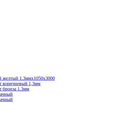
 желтый 1.3ммх1050х3000
 коричневый 1,3мм
 бронза 1.3мм
рачный
рачный