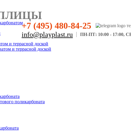
ПЛИЦЫ
карбонатом
+7 (495) 480-84-25
н
info@playplast.ru
ПН-ПТ: 10:00 - 17:00, СБ
атом и террасной доской
натом и террасной доской
карбоната
отового поликарбоната
карбоната