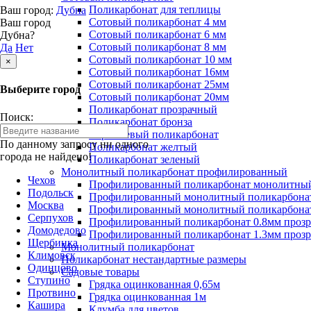
Поликарбонат для теплицы
Ваш город:
Дубна
Сотовый поликарбонат 4 мм
Ваш город
Сотовый поликарбонат 6 мм
Дубна?
Сотовый поликарбонат 8 мм
Да
Нет
Сотовый поликарбонат 10 мм
×
Сотовый поликарбонат 16мм
Сотовый поликарбонат 25мм
Выберите город
Сотовый поликарбонат 20мм
Поликарбонат прозрачный
Поиск:
Поликарбонат бронза
Коричневый поликарбонат
По данному запросу ни одного
Поликарбонат желтый
города не найдено!
Поликарбонат зеленый
Монолитный поликарбонат профилированный
Чехов
Профилированный поликарбонат монолитный
Подольск
Профилированный монолитный поликарбонат
Москва
Профилированный монолитный поликарбонат
Серпухов
Профилированный поликарбонат 0.8мм проз
Домодедово
Профилированный поликарбонат 1.3мм проз
Щербинка
Монолитный поликарбонат
Климовск
Поликарбонат нестандартные размеры
Одинцово
Садовые товары
Ступино
Грядка оцинкованная 0,65м
Протвино
Грядка оцинкованная 1м
Кашира
Клумба для цветов