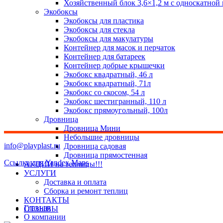
Хозяйственный блок 3,6×1,2 м с односкатной
Экобоксы
Экобоксы для пластика
Экобоксы для стекла
Экобоксы для макулатуры
Контейнер для масок и перчаток
Контейнер для батареек
Контейнер добрые крышечки
Экобокс квадратный, 46 л
Экобокс квадратный, 71л
Экобокс со скосом, 54 л
Экобокс шестигранный, 110 л
Экобокс прямоугольный, 100л
Дровница
Дровница Мини
Небольшие дровницы
info@playplast.ru
Дровница садовая
Дровница прямостенная
Ссылка для Yandex Maps
АКЦИИ на теплицы!!!
УСЛУГИ
Доставка и оплата
Сборка и ремонт теплиц
КОНТАКТЫ
Главная
ОТЗЫВЫ
О компании