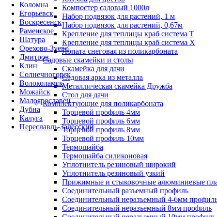
Коломна
Компостер садовый 1000л
Егорьевск
Набор подвязок для растений, 1 м
Воскресенск
Набор подвязок для растений, 0,67м
Раменское
Крепление для теплицы краб система Т
Шатура
Крепление для теплицы краб система Х
Орехово-Зуево
Лопата снеговая из поликарбоната
Дмитров
Садовые скамейки и столы
Клин
Скамейка для дачи
Солнечногорск
Садовая арка из металла
Волоколамск
Металлическая скамейка Дружба
Можайск
Стол для дачи
Малоярославец
Комплектующие для поликарбоната
Дубна
Торцевой профиль 4мм
Калуга
Торцевой профиль 6мм
Переславль-Залесский
Торцевой профиль 8мм
Торцевой профиль 10мм
Термошайба
Термошайба силиконовая
Уплотнитель резиновый широкий
Уплотнитель резиновый узкий
Прижимные и стыковочные алюминиевые пл
Соединительный разъемный профиль
Соединительный неразъемный 4-6мм профил
Соединительный неразъемный 8мм профиль
Соединительный неразъемный 10мм профиль