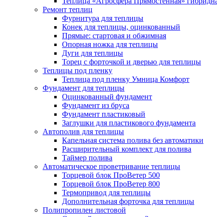
Теплица «Агросфера Прямостенная» гибридн
Ремонт теплиц
Фурнитура для теплицы
Конек для теплицы, оцинкованный
Прямые: стартовая и обжимная
Опорная ножка для теплицы
Дуги для теплицы
Торец с форточкой и дверью для теплицы
Теплицы под пленку
Теплица под пленку Умница Комфорт
Фундамент для теплицы
Оцинкованный фундамент
Фундамент из бруса
Фундамент пластиковый
Заглушки для пластикового фундамента
Автополив для теплицы
Капельная система полива без автоматики
Расширительный комплект для полива
Таймер полива
Автоматическое проветривание теплицы
Торцевой блок ПроВетер 500
Торцевой блок ПроВетер 800
Термопривод для теплицы
Дополнительная форточка для теплицы
Полипропилен листовой