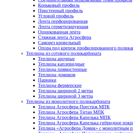
Коньковый профиль
Пристенный профиль
Угловой профиль
Лента перфорированная
Лента герметизирующая
Оцинкованная лента
Стяжная лента Агросфера
Саморез кровельный
Опора под крепеж профилированного полика
Теплицы из сотового поликарбоната
Теплицы арочные
Теплицы каплевидные
Теплицы прямостенные
Теплицы домиком
Парники
Теплицы фермерские
Теплицы шириной 2 метра
Теплицы шириной 3 метра
Теплицы из монолитного поликарбоната
Теплица Агросфера Престиж МПК
Теплица Агросфера Титан МПК
Теплица Агросфера Капелька МПК
Теплица Агросфера Капелька гибридное пок
Теплица «Агросфера Домик» с монолитным по