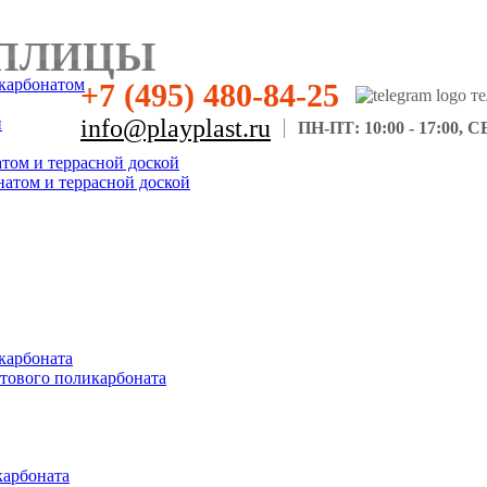
ПЛИЦЫ
карбонатом
+7 (495) 480-84-25
н
info@playplast.ru
ПН-ПТ: 10:00 - 17:00, СБ
атом и террасной доской
натом и террасной доской
карбоната
отового поликарбоната
карбоната