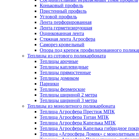
Коньковый профиль
Пристенный профиль
Угловой профиль
Лента перфорированная
Лента герметизирующая
Оцинкованная лента
Стяжная лента Агросфера
Саморез кровельный
Опора под крепеж профилированного полика
Теплицы из сотового поликарбоната
Теплицы арочные
Теплицы каплевидные
Теплицы прямостенные
Теплицы домиком
Парники
Теплицы фермерские
Теплицы шириной 2 метра
Теплицы шириной 3 метра
Теплицы из монолитного поликарбоната
Теплица Агросфера Престиж МПК
Теплица Агросфера Титан МПК
Теплица Агросфера Капелька МПК
Теплица Агросфера Капелька гибридное пок
Теплица «Агросфера Домик» с монолитным по