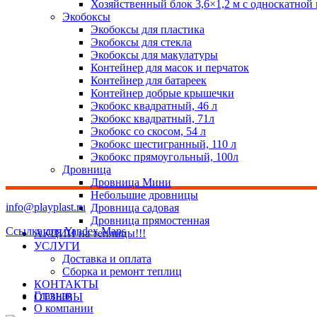
Хозяйственный блок 3,6×1,2 м с односкатной
Экобоксы
Экобоксы для пластика
Экобоксы для стекла
Экобоксы для макулатуры
Контейнер для масок и перчаток
Контейнер для батареек
Контейнер добрые крышечки
Экобокс квадратный, 46 л
Экобокс квадратный, 71л
Экобокс со скосом, 54 л
Экобокс шестигранный, 110 л
Экобокс прямоугольный, 100л
Дровница
Дровница Мини
Небольшие дровницы
info@playplast.ru
Дровница садовая
Дровница прямостенная
Ссылка для Yandex Maps
АКЦИИ на теплицы!!!
УСЛУГИ
Доставка и оплата
Сборка и ремонт теплиц
КОНТАКТЫ
Главная
ОТЗЫВЫ
О компании