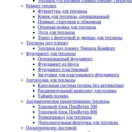
Теплица «Агросфера Прямостенная» гибридн
Ремонт теплиц
Фурнитура для теплицы
Конек для теплицы, оцинкованный
Прямые: стартовая и обжимная
Опорная ножка для теплицы
Дуги для теплицы
Торец с форточкой и дверью для теплицы
Теплицы под пленку
Теплица под пленку Умница Комфорт
Фундамент для теплицы
Оцинкованный фундамент
Фундамент из бруса
Фундамент пластиковый
Заглушки для пластикового фундамента
Автополив для теплицы
Капельная система полива без автоматики
Расширительный комплект для полива
Таймер полива
Автоматическое проветривание теплицы
Торцевой блок ПроВетер 500
Торцевой блок ПроВетер 800
Термопривод для теплицы
Дополнительная форточка для теплицы
Полипропилен листовой