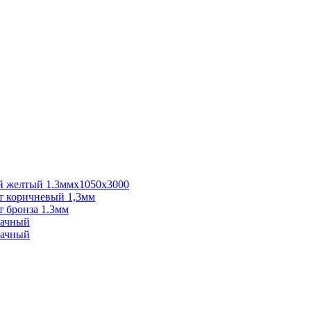
 желтый 1.3ммх1050х3000
 коричневый 1,3мм
 бронза 1.3мм
рачный
рачный