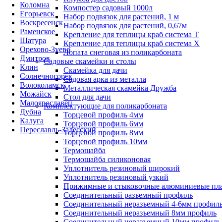
Коломна
Компостер садовый 1000л
Егорьевск
Набор подвязок для растений, 1 м
Воскресенск
Набор подвязок для растений, 0,67м
Раменское
Крепление для теплицы краб система Т
Шатура
Крепление для теплицы краб система Х
Орехово-Зуево
Лопата снеговая из поликарбоната
Дмитров
Садовые скамейки и столы
Клин
Скамейка для дачи
Солнечногорск
Садовая арка из металла
Волоколамск
Металлическая скамейка Дружба
Можайск
Стол для дачи
Малоярославец
Комплектующие для поликарбоната
Дубна
Торцевой профиль 4мм
Калуга
Торцевой профиль 6мм
Переславль-Залесский
Торцевой профиль 8мм
Торцевой профиль 10мм
Термошайба
Термошайба силиконовая
Уплотнитель резиновый широкий
Уплотнитель резиновый узкий
Прижимные и стыковочные алюминиевые пл
Соединительный разъемный профиль
Соединительный неразъемный 4-6мм профил
Соединительный неразъемный 8мм профиль
Соединительный неразъемный 10мм профиль