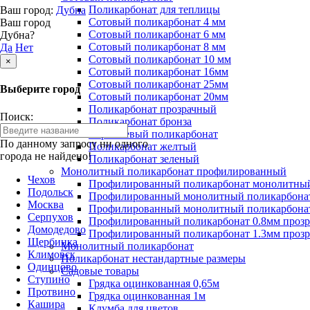
Поликарбонат для теплицы
Ваш город:
Дубна
Сотовый поликарбонат 4 мм
Ваш город
Сотовый поликарбонат 6 мм
Дубна?
Сотовый поликарбонат 8 мм
Да
Нет
Сотовый поликарбонат 10 мм
×
Сотовый поликарбонат 16мм
Сотовый поликарбонат 25мм
Выберите город
Сотовый поликарбонат 20мм
Поликарбонат прозрачный
Поиск:
Поликарбонат бронза
Коричневый поликарбонат
По данному запросу ни одного
Поликарбонат желтый
города не найдено!
Поликарбонат зеленый
Монолитный поликарбонат профилированный
Чехов
Профилированный поликарбонат монолитный
Подольск
Профилированный монолитный поликарбонат
Москва
Профилированный монолитный поликарбонат
Серпухов
Профилированный поликарбонат 0.8мм проз
Домодедово
Профилированный поликарбонат 1.3мм проз
Щербинка
Монолитный поликарбонат
Климовск
Поликарбонат нестандартные размеры
Одинцово
Садовые товары
Ступино
Грядка оцинкованная 0,65м
Протвино
Грядка оцинкованная 1м
Кашира
Клумба для цветов