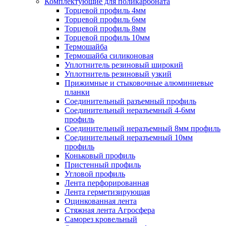
Комплектующие для поликарбоната
Торцевой профиль 4мм
Торцевой профиль 6мм
Торцевой профиль 8мм
Торцевой профиль 10мм
Термошайба
Термошайба силиконовая
Уплотнитель резиновый широкий
Уплотнитель резиновый узкий
Прижимные и стыковочные алюминиевые
планки
Соединительный разъемный профиль
Соединительный неразъемный 4-6мм
профиль
Соединительный неразъемный 8мм профиль
Соединительный неразъемный 10мм
профиль
Коньковый профиль
Пристенный профиль
Угловой профиль
Лента перфорированная
Лента герметизирующая
Оцинкованная лента
Стяжная лента Агросфера
Саморез кровельный