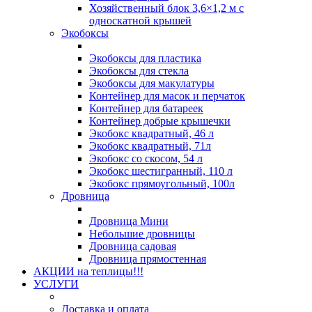
Хозяйственный блок 3,6×1,2 м с
односкатной крышей
Экобоксы
Экобоксы для пластика
Экобоксы для стекла
Экобоксы для макулатуры
Контейнер для масок и перчаток
Контейнер для батареек
Контейнер добрые крышечки
Экобокс квадратный, 46 л
Экобокс квадратный, 71л
Экобокс со скосом, 54 л
Экобокс шестигранный, 110 л
Экобокс прямоугольный, 100л
Дровница
Дровница Мини
Небольшие дровницы
Дровница садовая
Дровница прямостенная
АКЦИИ на теплицы!!!
УСЛУГИ
Доставка и оплата