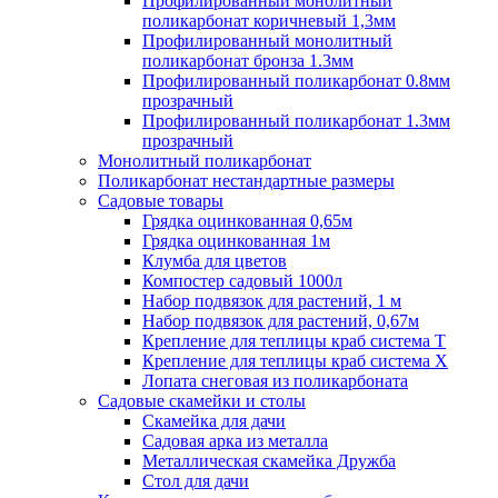
Профилированный монолитный
поликарбонат коричневый 1,3мм
Профилированный монолитный
поликарбонат бронза 1.3мм
Профилированный поликарбонат 0.8мм
прозрачный
Профилированный поликарбонат 1.3мм
прозрачный
Монолитный поликарбонат
Поликарбонат нестандартные размеры
Садовые товары
Грядка оцинкованная 0,65м
Грядка оцинкованная 1м
Клумба для цветов
Компостер садовый 1000л
Набор подвязок для растений, 1 м
Набор подвязок для растений, 0,67м
Крепление для теплицы краб система Т
Крепление для теплицы краб система Х
Лопата снеговая из поликарбоната
Садовые скамейки и столы
Скамейка для дачи
Садовая арка из металла
Металлическая скамейка Дружба
Стол для дачи