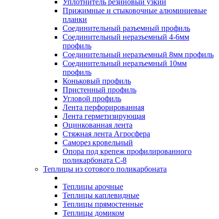
Уплотнитель резиновый узкий
Прижимные и стыковочные алюминиевые
планки
Соединительный разъемный профиль
Соединительный неразъемный 4-6мм
профиль
Соединительный неразъемный 8мм профиль
Соединительный неразъемный 10мм
профиль
Коньковый профиль
Пристенный профиль
Угловой профиль
Лента перфорированная
Лента герметизирующая
Оцинкованная лента
Стяжная лента Агросфера
Саморез кровельный
Опора под крепеж профилированного
поликарбоната С-8
Теплицы из сотового поликарбоната
Теплицы арочные
Теплицы каплевидные
Теплицы прямостенные
Теплицы домиком