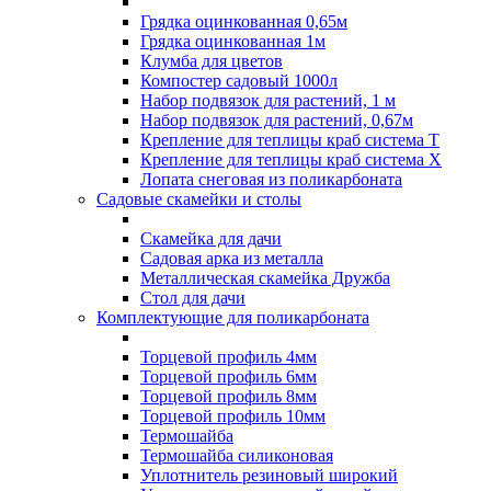
Грядка оцинкованная 0,65м
Грядка оцинкованная 1м
Клумба для цветов
Компостер садовый 1000л
Набор подвязок для растений, 1 м
Набор подвязок для растений, 0,67м
Крепление для теплицы краб система Т
Крепление для теплицы краб система Х
Лопата снеговая из поликарбоната
Садовые скамейки и столы
Скамейка для дачи
Садовая арка из металла
Металлическая скамейка Дружба
Стол для дачи
Комплектующие для поликарбоната
Торцевой профиль 4мм
Торцевой профиль 6мм
Торцевой профиль 8мм
Торцевой профиль 10мм
Термошайба
Термошайба силиконовая
Уплотнитель резиновый широкий