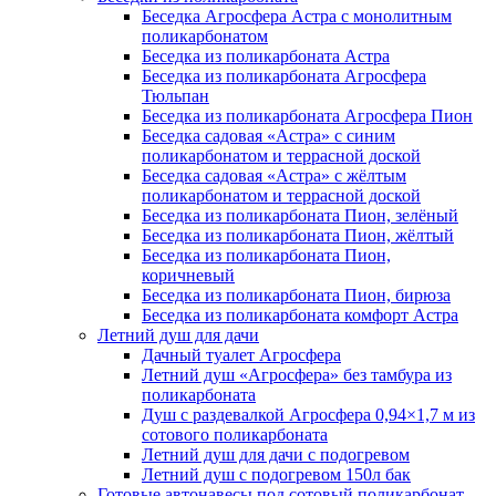
Беседка Агросфера Астра с монолитным
поликарбонатом
Беседка из поликарбоната Астра
Беседка из поликарбоната Агросфера
Тюльпан
Беседка из поликарбоната Агросфера Пион
Беседка садовая «Астра» с синим
поликарбонатом и террасной доской
Беседка садовая «Астра» с жёлтым
поликарбонатом и террасной доской
Беседка из поликарбоната Пион, зелёный
Беседка из поликарбоната Пион, жёлтый
Беседка из поликарбоната Пион,
коричневый
Беседка из поликарбоната Пион, бирюза
Беседка из поликарбоната комфорт Астра
Летний душ для дачи
Дачный туалет Агросфера
Летний душ «Агросфера» без тамбура из
поликарбоната
Душ с раздевалкой Агросфера 0,94×1,7 м из
сотового поликарбоната
Летний душ для дачи с подогревом
Летний душ с подогревом 150л бак
Готовые автонавесы под сотовый поликарбонат