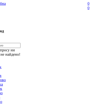
бна
0
0
од
апросу ни
 не найдено!
к
в
ово
ка
ск
во
о
но