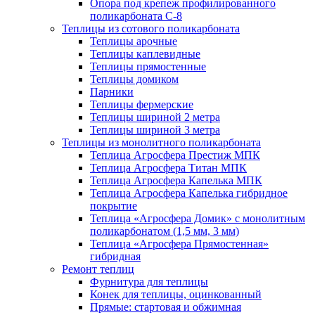
Опора под крепеж профилированного
поликарбоната С-8
Теплицы из сотового поликарбоната
Теплицы арочные
Теплицы каплевидные
Теплицы прямостенные
Теплицы домиком
Парники
Теплицы фермерские
Теплицы шириной 2 метра
Теплицы шириной 3 метра
Теплицы из монолитного поликарбоната
Теплица Агросфера Престиж МПК
Теплица Агросфера Титан МПК
Теплица Агросфера Капелька МПК
Теплица Агросфера Капелька гибридное
покрытие
Теплица «Агросфера Домик» с монолитным
поликарбонатом (1,5 мм, 3 мм)
Теплица «Агросфера Прямостенная»
гибридная
Ремонт теплиц
Фурнитура для теплицы
Конек для теплицы, оцинкованный
Прямые: стартовая и обжимная