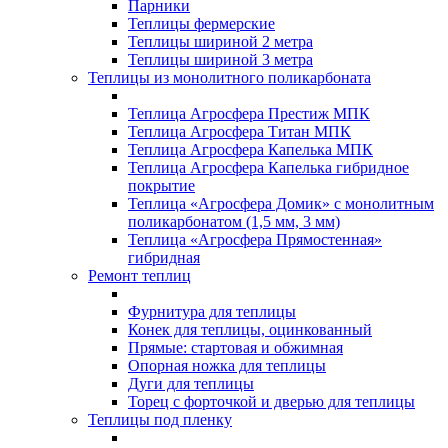
Парники
Теплицы фермерские
Теплицы шириной 2 метра
Теплицы шириной 3 метра
Теплицы из монолитного поликарбоната
Теплица Агросфера Престиж МПК
Теплица Агросфера Титан МПК
Теплица Агросфера Капелька МПК
Теплица Агросфера Капелька гибридное
покрытие
Теплица «Агросфера Домик» с монолитным
поликарбонатом (1,5 мм, 3 мм)
Теплица «Агросфера Прямостенная»
гибридная
Ремонт теплиц
Фурнитура для теплицы
Конек для теплицы, оцинкованный
Прямые: стартовая и обжимная
Опорная ножка для теплицы
Дуги для теплицы
Торец с форточкой и дверью для теплицы
Теплицы под пленку