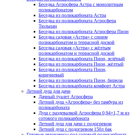
Беседка Агросфера Астра с монолитным
поликарбонатом
Беседка из поликарбоната Астра
Беседка из поликарбоната Агросфера
Тюльпан
Беседка из поликарбоната Агросфера Пион
Беседка садовая «Астра» с синим
поликарбонатом и террасной доской
Беседка садовая «Астра» с жёлтым
поликарбонатом и террасной доской
Беседка из поликарбоната Пион, зелёный
Беседка из поликарбоната Пион, жёлтый
Беседка из поликарбоната Пион,
коричневый
Беседка из поликарбоната Пион, бирюза
Беседка из поликарбоната комфорт Астра
Летний душ для дачи
Дачный туалет Агросфера
Летний душ «Агросфера» без тамбура из
поликарбоната
Душ с раздевалкой Агросфера 0,94×1,7 м из
сотового поликарбоната
Летний душ для дачи с подогревом
Летний душ с подогревом 150л бак
Готовые автонавесы под сотовый поликарбонат