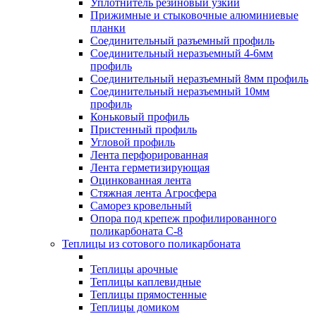
Уплотнитель резиновый узкий
Прижимные и стыковочные алюминиевые
планки
Соединительный разъемный профиль
Соединительный неразъемный 4-6мм
профиль
Соединительный неразъемный 8мм профиль
Соединительный неразъемный 10мм
профиль
Коньковый профиль
Пристенный профиль
Угловой профиль
Лента перфорированная
Лента герметизирующая
Оцинкованная лента
Стяжная лента Агросфера
Саморез кровельный
Опора под крепеж профилированного
поликарбоната С-8
Теплицы из сотового поликарбоната
Теплицы арочные
Теплицы каплевидные
Теплицы прямостенные
Теплицы домиком