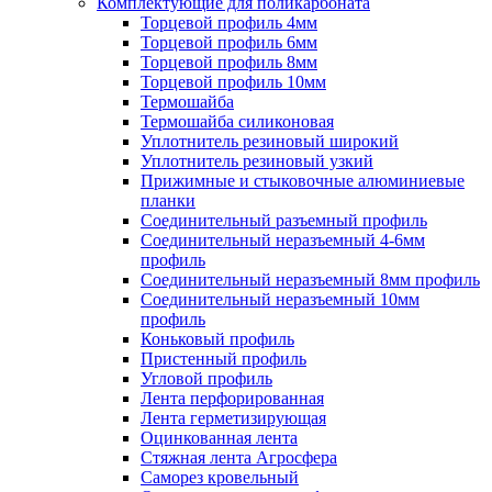
Комплектующие для поликарбоната
Торцевой профиль 4мм
Торцевой профиль 6мм
Торцевой профиль 8мм
Торцевой профиль 10мм
Термошайба
Термошайба силиконовая
Уплотнитель резиновый широкий
Уплотнитель резиновый узкий
Прижимные и стыковочные алюминиевые
планки
Соединительный разъемный профиль
Соединительный неразъемный 4-6мм
профиль
Соединительный неразъемный 8мм профиль
Соединительный неразъемный 10мм
профиль
Коньковый профиль
Пристенный профиль
Угловой профиль
Лента перфорированная
Лента герметизирующая
Оцинкованная лента
Стяжная лента Агросфера
Саморез кровельный