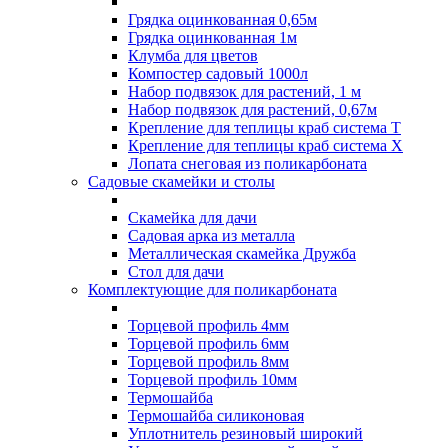
Грядка оцинкованная 0,65м
Грядка оцинкованная 1м
Клумба для цветов
Компостер садовый 1000л
Набор подвязок для растений, 1 м
Набор подвязок для растений, 0,67м
Крепление для теплицы краб система Т
Крепление для теплицы краб система Х
Лопата снеговая из поликарбоната
Садовые скамейки и столы
Скамейка для дачи
Садовая арка из металла
Металлическая скамейка Дружба
Стол для дачи
Комплектующие для поликарбоната
Торцевой профиль 4мм
Торцевой профиль 6мм
Торцевой профиль 8мм
Торцевой профиль 10мм
Термошайба
Термошайба силиконовая
Уплотнитель резиновый широкий