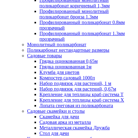
Профилированный монолитный
поликарбонат коричневый 1,3мм
Профилированный монолитный
поликарбонат бронза 1.3мм
Профилированный поликарбонат 0.8мм
прозрачный
Профилированный поликарбонат 1.3мм
прозрачный
Монолитный поликарбонат
Поликарбонат нестандартные размеры
Садовые товары
Грядка оцинкованная 0,65м
Грядка оцинкованная 1м
Клумба для цветов
Компостер садовый 1000л
Набор подвязок для растений, 1 м
Набор подвязок для растений, 0,67м
Крепление для теплицы краб система Т
Крепление для теплицы краб система Х
Лопата снеговая из поликарбоната
Садовые скамейки и столы
Скамейка для дачи
Садовая арка из металла
Металлическая скамейка Дружба
Стол для дачи