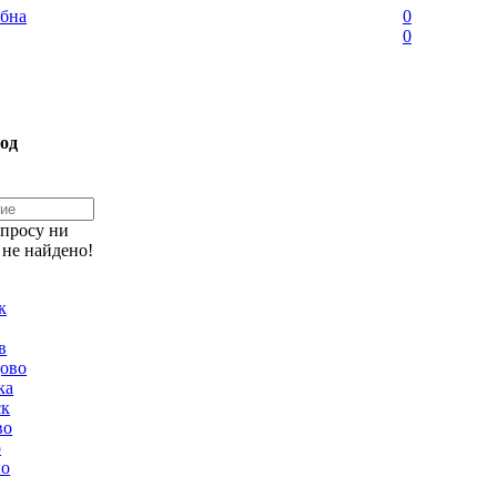
бна
0
0
од
апросу ни
 не найдено!
к
в
ово
ка
ск
во
о
но