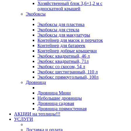
Хозяйственный блок 3,6×1,2 м с
односкатной крышей
Экобоксы
Экобоксы для пластика
Экобоксы для стекла
Экобоксы для макулатуры
Контейнер для масок и перчаток
Контейнер для батареек
Контейнер добрые крышечки
Экобокс квадратный, 46 л
Экобокс квадратный, 71л
Экобокс со скосом, 54 л
Экобокс шестигранный, 110 л
Экобокс прямоугольный, 100л
Дровница
Дровница Мини
Небольшие дровницы
Дровница садовая
Дровница прямостенная
АКЦИИ на теплицы!!!
УСЛУГИ
Доставка и оплата