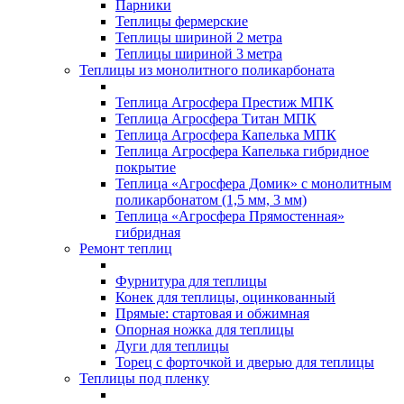
Парники
Теплицы фермерские
Теплицы шириной 2 метра
Теплицы шириной 3 метра
Теплицы из монолитного поликарбоната
Теплица Агросфера Престиж МПК
Теплица Агросфера Титан МПК
Теплица Агросфера Капелька МПК
Теплица Агросфера Капелька гибридное
покрытие
Теплица «Агросфера Домик» с монолитным
поликарбонатом (1,5 мм, 3 мм)
Теплица «Агросфера Прямостенная»
гибридная
Ремонт теплиц
Фурнитура для теплицы
Конек для теплицы, оцинкованный
Прямые: стартовая и обжимная
Опорная ножка для теплицы
Дуги для теплицы
Торец с форточкой и дверью для теплицы
Теплицы под пленку