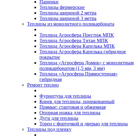
Парники
Теплицы фермерские
Теплицы шириной 2 метра
Теплицы шириной 3 метра
Теплицы из монолитного поликарбоната
Теплица Агросфера Престиж МПК
Теплица Агросфера Титан МПК
Теплица Агросфера Капелька МПК
Теплица Агросфера Капелька гибридное
покрытие
Теплица «Агросфера Домик» с монолитным
поликарбонатом (1,5 мм, 3 мм)
Теплица «Агросфера Прямостенная»
гибридная
Ремонт теплиц
Фурнитура для теплицы
Конек для теплицы, оцинкованный
Прямые: стартовая и обжимная
Опорная ножка для теплицы
Дуги для теплицы
Торец с форточкой и дверью для теплицы
Теплицы под пленку