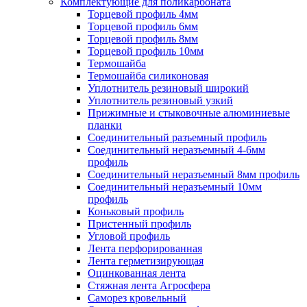
Комплектующие для поликарбоната
Торцевой профиль 4мм
Торцевой профиль 6мм
Торцевой профиль 8мм
Торцевой профиль 10мм
Термошайба
Термошайба силиконовая
Уплотнитель резиновый широкий
Уплотнитель резиновый узкий
Прижимные и стыковочные алюминиевые
планки
Соединительный разъемный профиль
Соединительный неразъемный 4-6мм
профиль
Соединительный неразъемный 8мм профиль
Соединительный неразъемный 10мм
профиль
Коньковый профиль
Пристенный профиль
Угловой профиль
Лента перфорированная
Лента герметизирующая
Оцинкованная лента
Стяжная лента Агросфера
Саморез кровельный