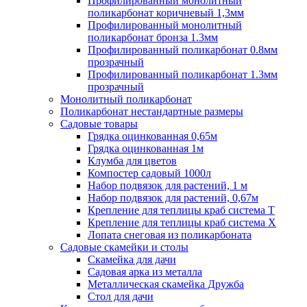
Профилированный монолитный
поликарбонат коричневый 1,3мм
Профилированный монолитный
поликарбонат бронза 1.3мм
Профилированный поликарбонат 0.8мм
прозрачный
Профилированный поликарбонат 1.3мм
прозрачный
Монолитный поликарбонат
Поликарбонат нестандартные размеры
Садовые товары
Грядка оцинкованная 0,65м
Грядка оцинкованная 1м
Клумба для цветов
Компостер садовый 1000л
Набор подвязок для растений, 1 м
Набор подвязок для растений, 0,67м
Крепление для теплицы краб система Т
Крепление для теплицы краб система Х
Лопата снеговая из поликарбоната
Садовые скамейки и столы
Скамейка для дачи
Садовая арка из металла
Металлическая скамейка Дружба
Стол для дачи