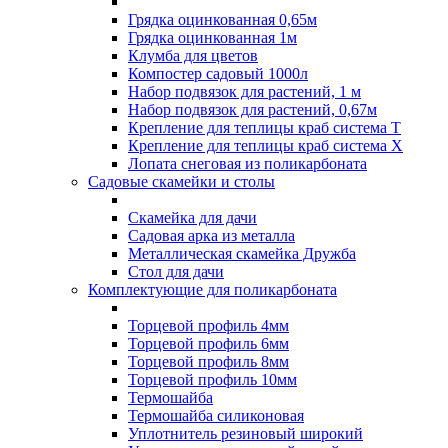
Грядка оцинкованная 0,65м
Грядка оцинкованная 1м
Клумба для цветов
Компостер садовый 1000л
Набор подвязок для растений, 1 м
Набор подвязок для растений, 0,67м
Крепление для теплицы краб система Т
Крепление для теплицы краб система Х
Лопата снеговая из поликарбоната
Садовые скамейки и столы
Скамейка для дачи
Садовая арка из металла
Металлическая скамейка Дружба
Стол для дачи
Комплектующие для поликарбоната
Торцевой профиль 4мм
Торцевой профиль 6мм
Торцевой профиль 8мм
Торцевой профиль 10мм
Термошайба
Термошайба силиконовая
Уплотнитель резиновый широкий