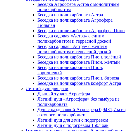
Беседка Агросфера Астра с монолитным
поликарбонатом
Беседка из поликарбоната Астра
Беседка из поликарбоната Агросфера
Тюльпан
Беседка из поликарбоната Агросфера Пион
Беседка садовая «Астра» с синим
поликарбонатом и террасной доской
Беседка садовая «Астра» с жёлтым
поликарбонатом и террасной доской
Беседка из поликарбоната Пион, зелёный
Беседка из поликарбоната Пион, жёлтый
Беседка из поликарбоната Пион,
коричневый
Беседка из поликарбоната Пион, бирюза
Беседка из поликарбоната комфорт Астра
Летний душ для дачи
Дачный туалет Агросфера
Летний душ «Агросфера» без тамбура из
поликарбоната
Душ с раздевалкой Агросфера 0,94×1,7 м из
сотового поликарбоната
Летний душ для дачи с подогревом
Летний душ с подогревом 150л бак
Готовые автонавесы под сотовый поликарбонат