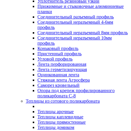
Уплотнитель резиновый узкий
Прижимные и стыковочные алюминиевые
планки
Соединительный разъемный профиль
Соединительный неразъемный 4-6мм
профиль
Соединительный неразъемный 8мм профиль
Соединительный неразъемный 10мм
профиль
Коньковый профиль
Пристенный профиль
Угловой профиль
Лента перфорированная
Лента герметизирующая
Оцинкованная лента
Стяжная лента Агросфера
Саморез кровельный
Опора под крепеж профилированного
поликарбоната С-8
Теплицы из сотового поликарбоната
Теплицы арочные
Теплицы каплевидные
Теплицы прямостенные
Теплицы домиком