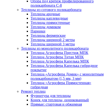
Опора под крепеж профилированного
поликарбоната С-8
Теплицы из сотового поликарбоната
Теплицы арочные
Теплицы каплевидные
Теплицы прямостенные
Теплицы домиком
Парники
Теплицы фермерские
Теплицы шириной 2 метра
Теплицы шириной 3 метра
Теплицы из монолитного поликарбоната
Теплица Агросфера Престиж МПК
Теплица Агросфера Титан МПК
Теплица Агросфера Капелька МПК
Теплица Агросфера Капелька гибридное
покрытие
Теплица «Агросфера Домик» с монолитным
поликарбонатом (1,5 мм, 3 мм)
Теплица «Агросфера Прямостенная»
гибридная
Ремонт теплиц
Фурнитура для теплицы
Конек для теплицы, оцинкованный
Прямые: стартовая и обжимная