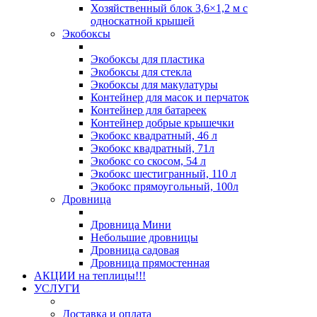
Хозяйственный блок 3,6×1,2 м с
односкатной крышей
Экобоксы
Экобоксы для пластика
Экобоксы для стекла
Экобоксы для макулатуры
Контейнер для масок и перчаток
Контейнер для батареек
Контейнер добрые крышечки
Экобокс квадратный, 46 л
Экобокс квадратный, 71л
Экобокс со скосом, 54 л
Экобокс шестигранный, 110 л
Экобокс прямоугольный, 100л
Дровница
Дровница Мини
Небольшие дровницы
Дровница садовая
Дровница прямостенная
АКЦИИ на теплицы!!!
УСЛУГИ
Доставка и оплата