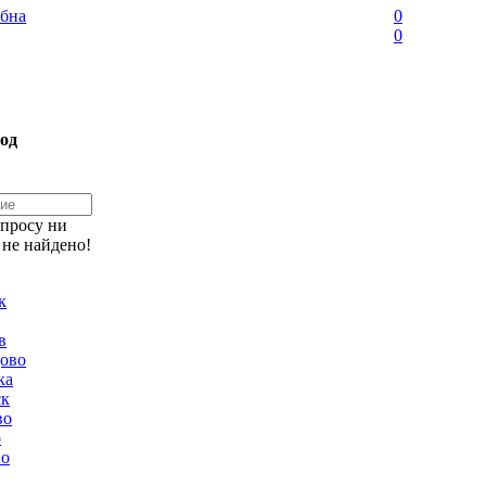
бна
0
0
од
апросу ни
 не найдено!
к
в
ово
ка
ск
во
о
но